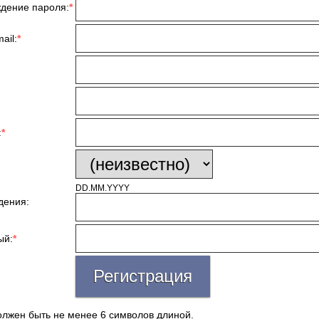
дение пароля:
*
ail:
*
:
:
*
DD.MM.YYYY
дения:
ый:
*
олжен быть не менее 6 символов длиной.